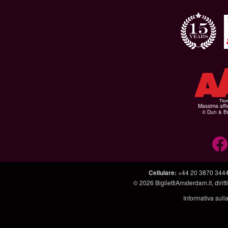
Massima affid
© Dun & Br
Cellulare
:
+44 20 3870 344
© 2026
BigliettiAmsterdam.it
, diri
Informativa sull