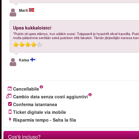
Marit
Upea kukkaloisto!
"Puisto oli upea elämys, kun sääkin suosi. Tulppaanit ja hyasintit olivat kauniita. Puis
mutta pääsimme sentään sekä puistoon että takaisin. Tämän järjestäjän kanssa kanna
Kaisa
Cancellabile
Cambio data senza costi aggiuntivi
Conferma istantanea
Ticket digitale via mobile
Risparmia tempo - Salta la fila
Cos'è incluso?