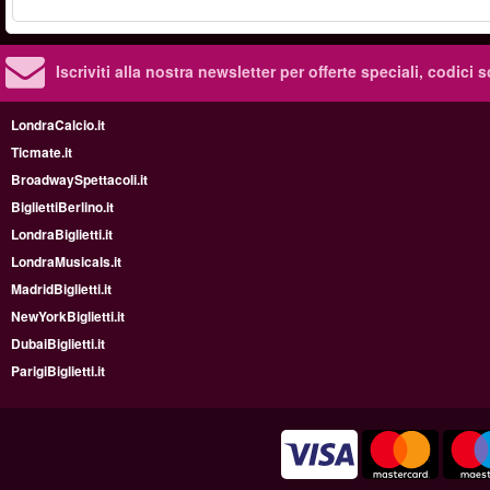
Iscriviti alla nostra newsletter per offerte speciali, codici 
LondraCalcio.it
Ticmate.it
BroadwaySpettacoli.it
BigliettiBerlino.it
LondraBiglietti.it
LondraMusicals.it
MadridBiglietti.it
NewYorkBiglietti.it
DubaiBiglietti.it
ParigiBiglietti.it