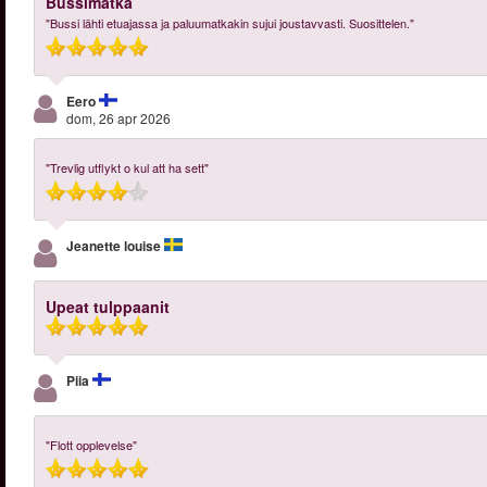
Bussimatka
"Bussi lähti etuajassa ja paluumatkakin sujui joustavvasti. Suosittelen."
Eero
dom, 26 apr 2026
"Trevlig utflykt o kul att ha sett"
Jeanette louise
Upeat tulppaanit
Piia
"Flott opplevelse"